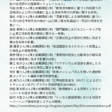
支川合流部の氾濫再現シミュレーション」
今田 吉貴さん(博士前期課程1年)「数値流体解析に基づく円柱周りの
混相流および河川内橋脚に生じる流体作用力の評価に関する研究」
福丸 大智さん(博士前期課程1年)「深層学習による降雨情報に基づい
た河川水位予測手法の検討～山口県二級水系島田川・阿武川流域を対
象に～」
逢阪 勇輝さん(博士前期課程1年)「関門層群におけるスレーキング性
と土質工学的性質の関係に関する一考察」
初村 直也さん(博士前期課程1年)「災害分別土の液状化特性に及ぼす
礫分含有率の影響」
調 優吾さん(博士前期課程1年)「高温履歴を与えたセメント処理土し
た粘性土の強度発現」
髙野 翔太さん(博士前期課程1年)「濁質物の粒径と分散具合が疑似浸
透水の濁度値に及ぼす影響の分析」
藤江 佑大さん(博士前期課程2年)「マグネシウム水溶液を通水したセ
メント処理土の劣化特性に関する考察」
安井 響さん(博士前期課程1年)「鉄筋メッシュパネルを用いた連続鉄
筋コンクリート舗装の疲労耐荷性能」
迫 美乃さん(博士前期課程1年)「広帯域超音波法（WUT）によるポス
トテンション式 PC グラウト充填評価方法の検討」
持田 新太郎さん(博士前期課程2年)「数値解析による供用トンネルイ
ンバートの変状予測に関する研究」
田村 大智さん(博士前期課程2年)「トンネル建設現場における切羽オ
ーバーハング領域判定システムの開発」
https://committees.jsce.or.jp/chugoku/system/files/R3commendation.pdf