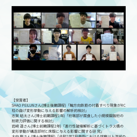
【受賞者】
SHAO PEILUNさん(博士後期課程)「軸方向鉄筋の付着すべり現象がRC
柱の曲げ変形挙動に与える影響の解析的検討」
志賀 皓太さん(博士前期課程1年)「桁端部が腐食した小規模鋼鈑桁の
耐荷力評価に関する検討」
岩﨑 遥さん(博士前期課程2年)「進行性破壊解析に基づくトラス橋の
変形挙動が構造部材と床版に与える影響に関する研 究」
大中 臨さん(博士後期課程)「令和2年7月豪雨における球磨川上流域の